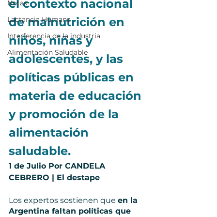
el contexto nacional 
Notas
Lactancia Humana
de malnutrición en 
Interferencia de la industria
niños, niñas y 
Alimentación Saludable
adolescentes, y las 
políticas públicas en 
materia de educación 
y promoción de la 
alimentación 
saludable.
1 de Julio Por CANDELA 
CEBRERO | El destape
Los expertos sostienen que 
en la 
Argentina faltan políticas que 