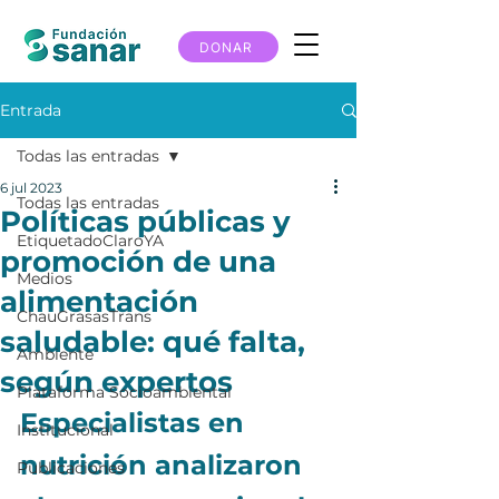
DONAR
Entrada
Todas las entradas
6 jul 2023
Todas las entradas
Políticas públicas y
EtiquetadoClaroYA
promoción de una
Medios
alimentación
ChauGrasasTrans
saludable: qué falta,
Ambiente
según expertos
Plataforma Socioambiental
Especialistas en 
Institucional
nutrición analizaron 
Publicaciones