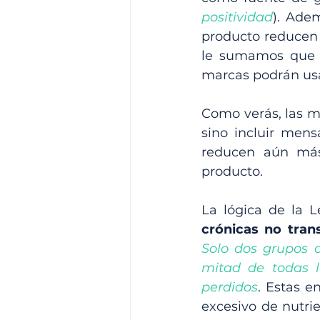
positividad
). Ade
producto reducen e
le sumamos que lo
marcas podrán usar
Como verás, las m
sino incluir mens
reducen aún más
producto. 
La lógica de la L
crónicas no tran
Solo dos grupos d
mitad de todas l
perdidos
. Estas 
excesivo de nutrie