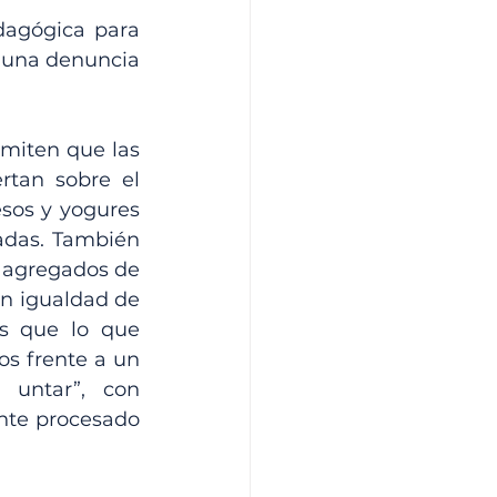
dagógica para 
 una denuncia 
miten que las 
tan sobre el 
esos y yogures 
adas. También 
 agregados de 
n igualdad de 
s que lo que 
s frente a un 
 untar”, con 
nte procesado 