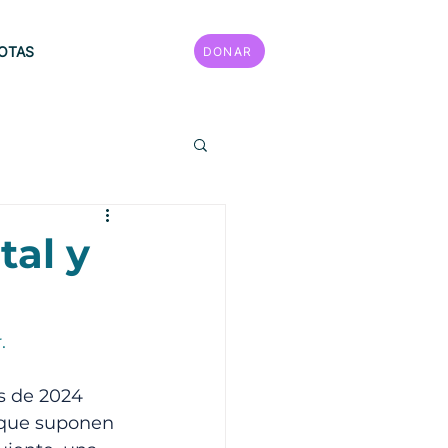
OTAS
DONAR
mana
tal y
.
s de 2024 
 que suponen 