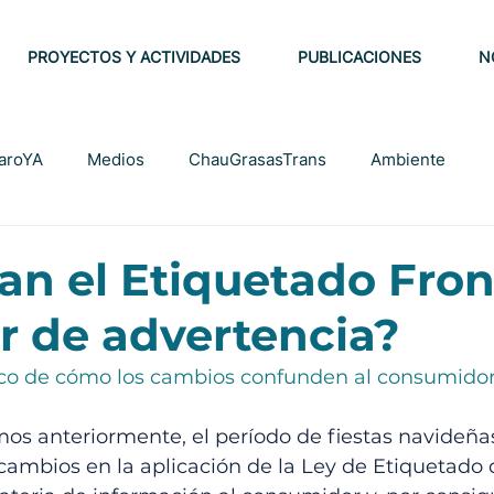
PROYECTOS Y ACTIVIDADES
PUBLICACIONES
N
laroYA
Medios
ChauGrasasTrans
Ambiente
Institucional
Publicaciones
Notas
Lactancia Hu
an el Etiquetado Fron
r de advertencia?
Alimentación Saludable
co de cómo los cambios confunden al consumidor
s anteriormente, el período de fiestas navideña
 cambios en la aplicación de la Ley de Etiquetado