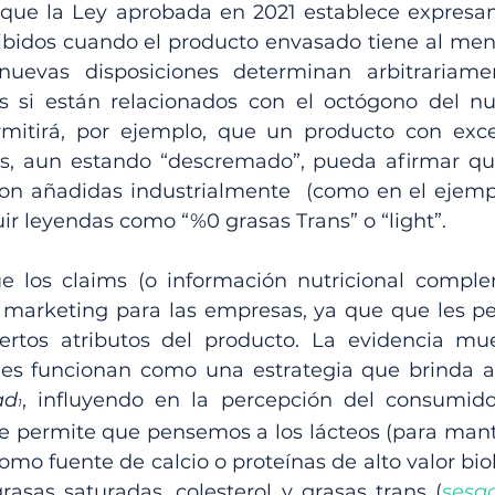
nque la Ley aprobada en 2021 establece expresa
ibidos cuando el producto envasado tiene al meno
 nuevas disposiciones determinan arbitrariame
s si están relacionados con el octógono del nutr
rmitirá, por ejemplo, que un producto con exce
es, aun estando “descremado”, pueda afirmar qu
eron añadidas industrialmente  (como en el ejempl
uir leyendas como “%0 grasas Trans” o “light”. 
 los claims (o información nutricional complem
 marketing para las empresas, ya que que les per
ertos atributos del producto. La evidencia mue
ad
, influyendo en la percepción del consumidor
1
 permite que pensemos a los lácteos (para mant
o fuente de calcio o proteínas de alto valor biol
asas saturadas, colesterol y grasas trans (
sesgo