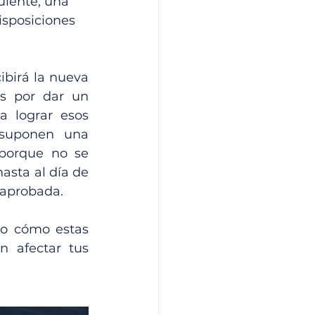
uiente, una 
isposiciones 
birá la nueva 
s por dar un 
 lograr esos 
suponen una 
 porque no se 
asta al día de 
 aprobada.  
o cómo estas 
 afectar tus 