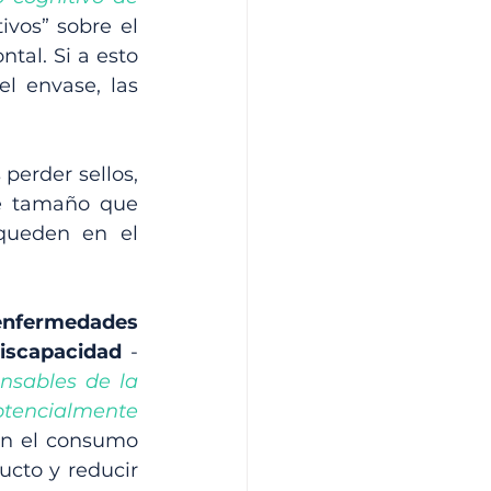
vos” sobre el 
al. Si a esto 
 envase, las 
 
erder sellos, 
de tamaño que 
ueden en el 
enfermedades 
discapacidad
 - 
nsables de la 
tencialmente 
n el consumo 
ucto y reducir 