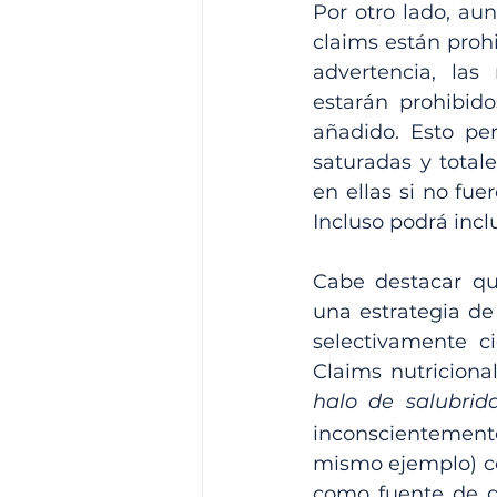
Por otro lado, au
claims están proh
advertencia, las
estarán prohibido
añadido. Esto pe
saturadas y total
en ellas si no fu
Incluso podrá incl
Cabe destacar que
una estrategia de
selectivamente ci
halo de salubrid
inconscientemente
mismo ejemplo) com
como fuente de gr