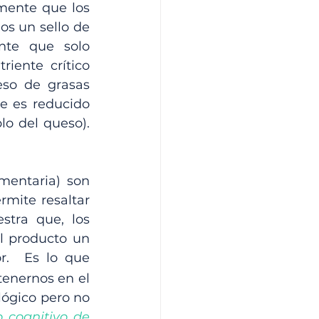
mente que los 
s un sello de 
nte que solo 
iente crítico 
so de grasas 
e es reducido 
o del queso). 
entaria) son 
mite resaltar 
stra que, los 
Claims nutricionales funcionan como una estrategia que brinda al producto un 
.  Es lo que 
enernos en el 
ógico pero no 
 cognitivo de 