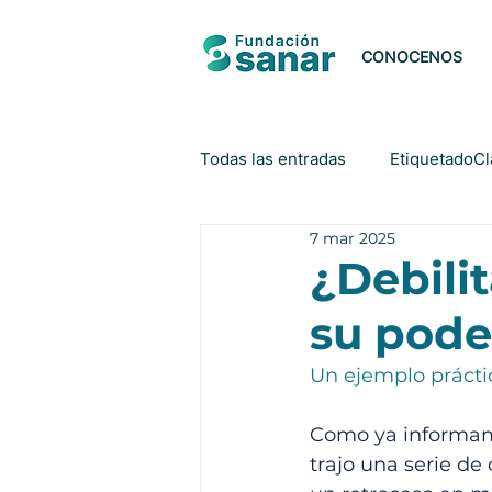
CONOCENOS
Todas las entradas
EtiquetadoC
7 mar 2025
Plataforma Socioambiental
¿Debilit
su pode
Interferencia de la industria
Un ejemplo prácti
Como ya informamo
trajo una serie de