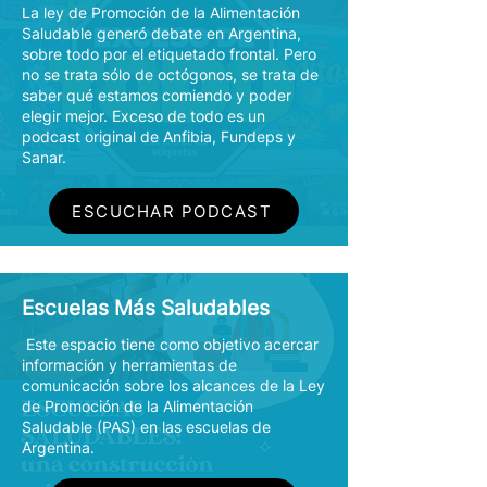
La ley de Promoción de la Alimentación
Saludable generó debate en Argentina,
sobre todo por el etiquetado frontal. Pero
no se trata sólo de octógonos, se trata de
saber qué estamos comiendo y poder
elegir mejor. Exceso de todo es un
podcast original de Anfibia, Fundeps y
Sanar.
ESCUCHAR PODCAST
Escuelas Más Saludables
Este espacio tiene como objetivo acercar
información y herramientas de
comunicación sobre los alcances de la Ley
de Promoción de la Alimentación
Saludable (PAS) en las escuelas de
Argentina.