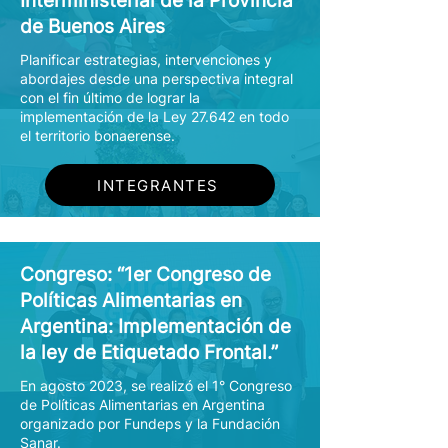
Interministerial de la Provincia
de Buenos Aires
Planificar estrategias, intervenciones y
abordajes desde una perspectiva integral
con el fin último de lograr la
implementación de la Ley 27.642 en todo
el territorio bonaerense.
INTEGRANTES
Congreso: “1er Congreso de
Políticas Alimentarias en
Argentina: Implementación de
la ley de Etiquetado Frontal.”
En agosto 2023, se realizó el 1° Congreso
de Políticas Alimentarias en Argentina
organizado por Fundeps y la Fundación
Sanar.