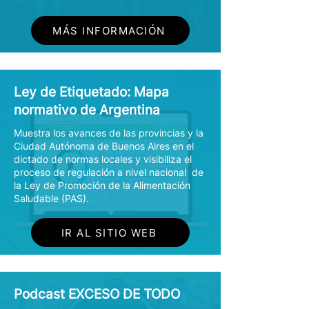
MÁS INFORMACIÓN
Ley de Etiquetado: Mapa
normativo de Argentina
Muestra los avances de las provincias y la
Ciudad Autónoma de Buenos Aires en el
dictado de normas locales y visibiliza el
proceso de regulación a nivel nacional de
la Ley de Promoción de la Alimentación
Saludable (PAS).
IR AL SITIO WEB
Podcast EXCESO DE TODO