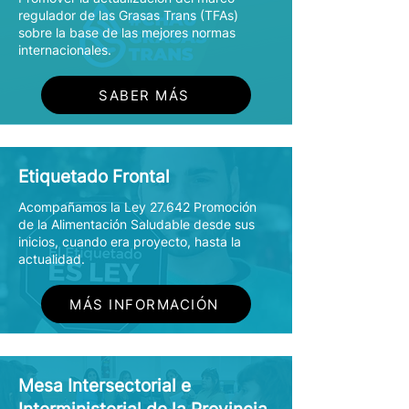
regulador de las Grasas Trans (TFAs)
sobre la base de las mejores normas
Comunicación
Educación
internacionales.
SABER MÁS
Etiquetado Frontal
Acompañamos la Ley 27.642 Promoción
de la Alimentación Saludable desde sus
inicios, cuando era proyecto, hasta la
actualidad.
MÁS INFORMACIÓN
Mesa Intersectorial e