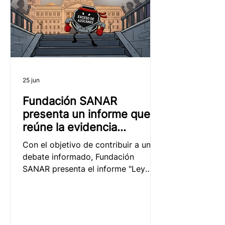
25 jun
Fundación SANAR
presenta un informe que
reúne la evidencia
científica, sanitaria, social
Con el objetivo de contribuir a un
y regulatoria disponible
debate informado, Fundación
sobre la Ley de Promoción
SANAR presenta el informe "Ley
de la Alimentación
27.642: lo que sabemos a partir de
Saludable
la evidencia", un documento que
sintetiza los principales hallazgos
disponibles sobre la implementación