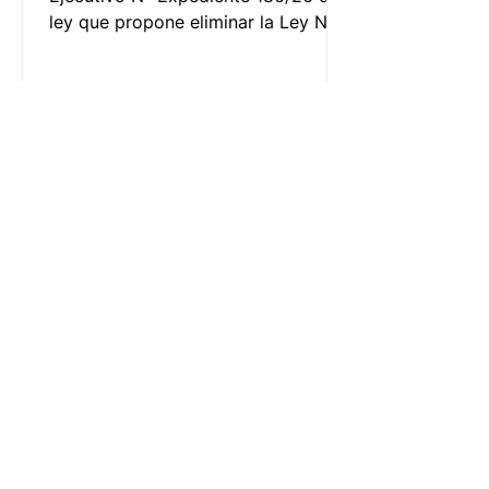
ley que propone eliminar la Ley N°
27.642 de Promoción de la
Alimentación Saludable, el Poder
Ejecutivo busca desmantelar una de
las políticas de salud pública más
importantes del país, pese a la
contundente evidencia científica
local e internacional que demuestra
su efectividad.
23 feb