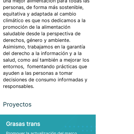
una mejor alimentación para todas las
personas, de forma más sostenible,
equitativa y adaptada al cambio
climático es que nos dedicamos a la
promoción de la alimentación
saludable desde la perspectiva de
derechos, género y ambiente.
Asimismo, trabajamos en la garantía
del derecho a la información y a la
salud, como así también a mejorar los
entornos, fomentando prácticas que
ayuden a las personas a tomar
decisiones de consumo informadas y
responsables.
Proyectos
Métodología de trabajo
Grasas trans
Abogacía
Investigación
Promover la actualización del marco