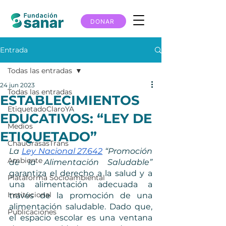
DONAR
Entrada
Todas las entradas
24 jun 2023
Todas las entradas
ESTABLECIMIENTOS
EtiquetadoClaroYA
EDUCATIVOS: “LEY DE
Medios
ETIQUETADO”
ChauGrasasTrans
La 
Ley Nacional 27.642
 “Promoción 
Ambiente
de la Alimentación Saludable”
garantiza el derecho a la salud y a 
Plataforma Socioambiental
una alimentación adecuada a 
Institucional
través de la promoción de una 
alimentación saludable. Dado que, 
Publicaciones
el espacio escolar es una ventana 