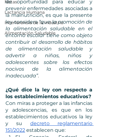
de oportunidad para educar y 
Notas
prevenir enfermedades asociadas a 
Lactancia Humana
la malnutrición, es que la presente 
ley considera 
“que la promoción de 
Interferencia de la industria
la alimentación saludable en el 
Alimentación Saludable
entorno escolar tiene como objeto 
contribuir al desarrollo de hábitos 
de alimentación saludable y 
advertir a niñas, niños y 
adolescentes sobre los efectos 
nocivos de la alimentación 
inadecuada”
.
¿Qué dice la ley con respecto a 
los establecimientos educativos?
Con miras a proteger a las infancias 
y adolescencias, es que en los 
establecimientos educativos la ley 
y su 
decreto reglamentario 
151/2022
 establecen que: 