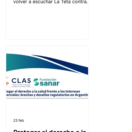
volver a escuchar La Teta contra
Goliat, un podcast que ayuda a
comprender por qué proteger la
lactancia implica fortalecer las
políticas, los entornos y las redes
que la hacen posible. Mientras
tanto, ya estamos trabajando en una
segunda temporada junto a Anfibia
Podcast y Fundación Alimentaris,
nuevamente con la conducción de
Celeste Cid.
23 feb