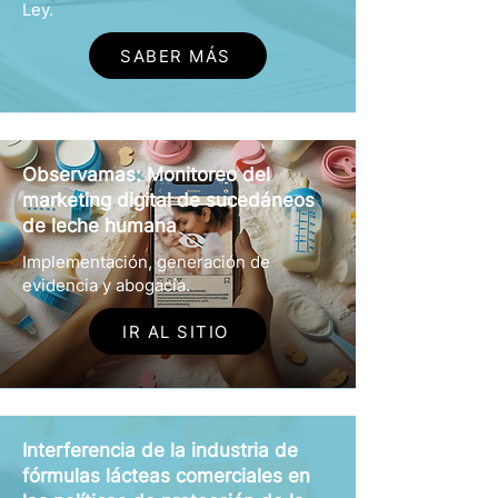
Ley.
SABER MÁS
Observamas: Monitoreo del
marketing digital de sucedáneos
de leche humana
Implementación, generación de
evidencia y abogacía.
IR AL SITIO
Interferencia de la industria de
fórmulas lácteas comerciales en