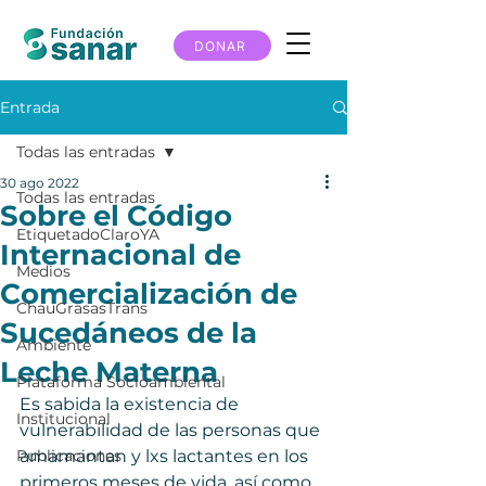
DONAR
Entrada
Todas las entradas
30 ago 2022
Todas las entradas
Sobre el Código
EtiquetadoClaroYA
Internacional de
Medios
Comercialización de
ChauGrasasTrans
Sucedáneos de la
Ambiente
Leche Materna
Plataforma Socioambiental
Es sabida la existencia de 
Institucional
vulnerabilidad de las personas que 
Publicaciones
amamantan y lxs lactantes en los 
primeros meses de vida, así como 