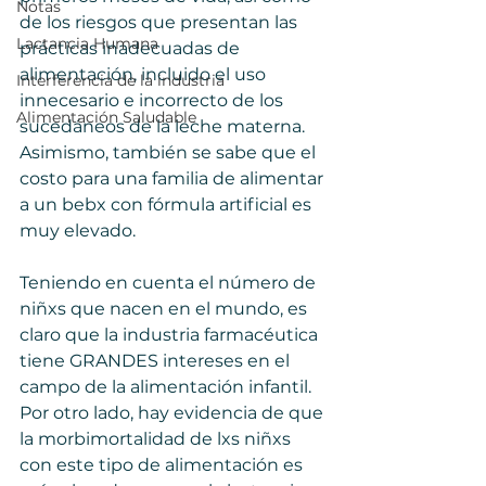
Notas
de los riesgos que presentan las 
Lactancia Humana
prácticas inadecuadas de 
alimentación, incluido el uso 
Interferencia de la industria
innecesario e incorrecto de los 
Alimentación Saludable
sucedáneos de la leche materna. 
Asimismo, también se sabe que el 
costo para una familia de alimentar 
a un bebx con fórmula artificial es 
muy elevado. 
Teniendo en cuenta el número de 
niñxs que nacen en el mundo, es 
claro que la industria farmacéutica 
tiene GRANDES intereses en el 
campo de la alimentación infantil. 
Por otro lado, hay evidencia de que 
la morbimortalidad de lxs niñxs 
con este tipo de alimentación es 