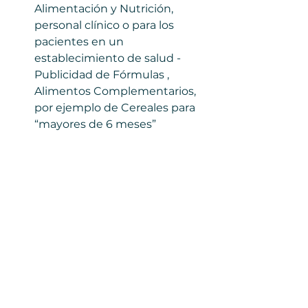
Alimentación y Nutrición, 
personal clínico o para los 
pacientes en un 
establecimiento de salud -
Publicidad de Fórmulas , 
Alimentos Complementarios, 
por ejemplo de Cereales para 
“mayores de 6 meses” 
Etiquetados señalando uso 
por propiedades específicas. 
Publicidad cruzada entre 
sucedáneos de la lactancia y 
fórmulas infantiles para niñxs 
mayores de 2 años. 
Ofertas, promociones que 
impulsen la compra de 
sucedáneos en puntos de 
venta. 
Contacto directo de la 