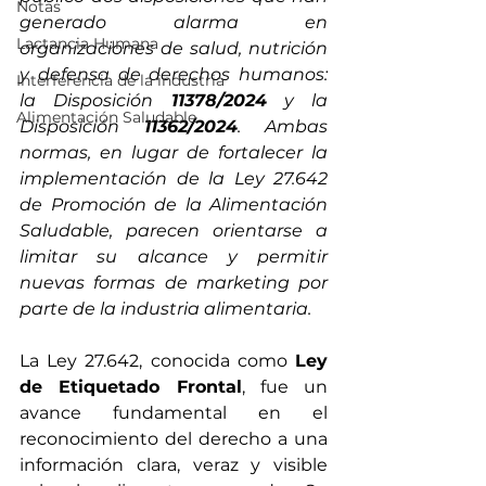
Notas
generado alarma en 
Lactancia Humana
organizaciones de salud, nutrición 
y defensa de derechos humanos: 
Interferencia de la industria
la Disposición 
11378/2024
 y la 
Alimentación Saludable
Disposición 
11362/2024
. Ambas 
normas, en lugar de fortalecer la 
implementación de la Ley 27.642 
de Promoción de la Alimentación 
Saludable, parecen orientarse a 
limitar su alcance y permitir 
nuevas formas de marketing por 
parte de la industria alimentaria.
La Ley 27.642, conocida como 
Ley 
de Etiquetado Frontal
, fue un 
avance fundamental en el 
reconocimiento del derecho a una 
información clara, veraz y visible 