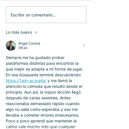
Fundación SANAR
Más de 300
Escribir un comentario...
presenta un informe
organizacione
que reúne la evidencia
rechazan la po
Lo más nuevo
científica, sanitaria,
derogación de
social y regulatoria
de Etiquetado
Ángel Corona
disponible sobre la
06 jul
Ley de Promoción de
Siempre me ha gustado probar 
la Alimentación
plataformas distintas para encontrar la 
Saludable
que mejor se adapta a mi forma de jugar. 
En esa búsqueda terminé descubriendo 
https://1win-ar.gratis/
 y me llamó la 
atención lo cómoda que resultó desde el 
principio. Aun así, la mayor lección llegó 
después de varias sesiones. Antes 
reaccionaba demasiado rápido cuando 
algo no salía como esperaba y eso me 
llevaba a cometer errores innecesarios. 
Poco a poco aprendí que mantener la 
calma vale mucho más que cualquier 