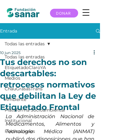
DONAR
Entrada
Todas las entradas
10 jun 2025
Todas las entradas
Tus derechos no son
EtiquetadoClaroYA
descartables:
Medios
retrocesos normativos
ChauGrasasTrans
que debilitan la Ley de
Ambiente
Etiquetado Frontal
Plataforma Socioambiental
La Administración Nacional de 
Institucional
Medicamentos, Alimentos y 
Publicaciones
Tecnología Médica (ANMAT) 
publicó dos disposiciones que han 