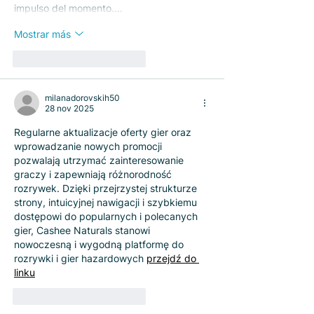
impulso del momento.…
Mostrar más
Me gusta
Reaccionar
milanadorovskih50
28 nov 2025
Regularne aktualizacje oferty gier oraz 
wprowadzanie nowych promocji 
pozwalają utrzymać zainteresowanie 
graczy i zapewniają różnorodność 
rozrywek. Dzięki przejrzystej strukturze 
strony, intuicyjnej nawigacji i szybkiemu 
dostępowi do popularnych i polecanych 
gier, Cashee Naturals stanowi 
nowoczesną i wygodną platformę do 
rozrywki i gier hazardowych 
przejdź do 
linku
Me gusta
Reaccionar